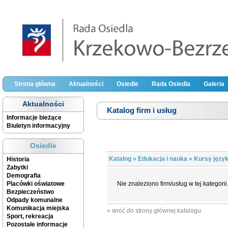
Strona główna
Aktualności
Osiedle
Rada Osiedla
Galeria
Aktualności
Katalog firm i usług
Informacje bieżące
Biuletyn informacyjny
Osiedle
Katalog
»
Edukacja i nauka
» Kursy języ
Historia
Zabytki
Demografia
Placówki oświatowe
Nie znaleziono firm/usług w tej kategorii
Bezpieczeństwo
Odpady komunalne
Komunikacja miejska
« wróć do strony głównej katalogu
Sport, rekreacja
Pozostałe informacje