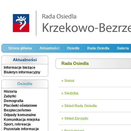
Strona główna
Aktualności
Osiedle
Rada Osiedla
Galeria
Aktualności
Rada Osiedla
Informacje bieżące
Biuletyn informacyjny
» Statut
Osiedle
Historia
» Siedziba
Zabytki
Demografia
Placówki oświatowe
» Skład Rady Osiedla
Bezpieczeństwo
Odpady komunalne
» Skład Zarządu
Komunikacja miejska
Sport, rekreacja
Pozostałe informacje