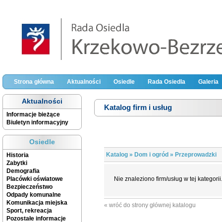
Strona główna
Aktualności
Osiedle
Rada Osiedla
Galeria
Aktualności
Katalog firm i usług
Informacje bieżące
Biuletyn informacyjny
Osiedle
Katalog
»
Dom i ogród
» Przeprowadzki
Historia
Zabytki
Demografia
Placówki oświatowe
Nie znaleziono firm/usług w tej kategorii
Bezpieczeństwo
Odpady komunalne
Komunikacja miejska
« wróć do strony głównej katalogu
Sport, rekreacja
Pozostałe informacje