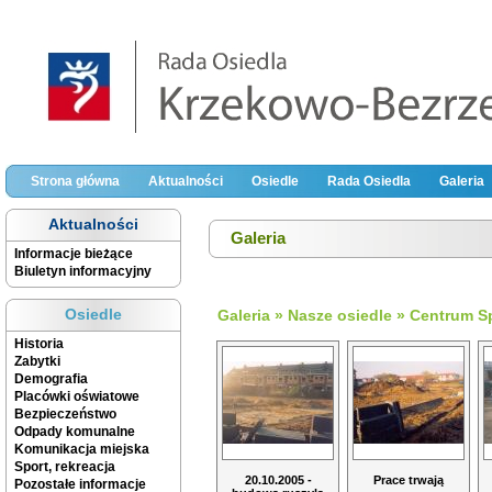
Strona główna
Aktualności
Osiedle
Rada Osiedla
Galeria
Aktualności
Galeria
Informacje bieżące
Biuletyn informacyjny
Osiedle
Galeria
»
Nasze osiedle
»
Centrum S
Historia
Zabytki
Demografia
Placówki oświatowe
Bezpieczeństwo
Odpady komunalne
Komunikacja miejska
Sport, rekreacja
20.10.2005 -
Prace trwają
Pozostałe informacje