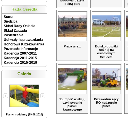
budowa ruszyła
pełną parą
Rada Osiedla
Statut
Siedziba
Skład Rady Osiedla
Skład Zarządu
Posiedzenia
Uchwały i sprawozdania
Honorowa Krzekowianka
Praca wre...
Boisko do piłki
Pozostałe informacje
nożnej na
Kadencja 2007-2011
osiedlowym
centrum
Kadencja 2011-2015
Kadencja 2015-2019
Galeria
'Dumper' w akcji,
Przewodniczący
czyli sypanie
RO nadzoruje
piasku
prace
kwarcowego
Festyn rodzinny (19.06.2010)