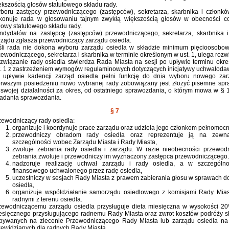
ększością głosów statutowego składu rady.
boru zastępcy przewodniczącego (zastępców), sekretarza, skarbnika i członk
konuje rada w głosowaniu tajnym zwykłą większością głosów w obecności co
łowy statutowego składu rady.
ndydatów na zastępcę (zastępców) przewodniczącego, sekretarza, skarbnika 
rządu zgłasza przewodniczący zarządu osiedla.
śli rada nie dokona wyboru zarządu osiedla w składzie minimum pięcioosob
zewodniczącego, sekretarza i skarbnika w terminie określonym w ust. 1, ulega rozw
związanie rady osiedla stwierdza Rada Miasta na sesji po upływie terminu okr
t. 1 z zastrzeżeniem wymogów regulaminowych dotyczących inicjatywy uchwałoda
 upływie kadencji zarząd osiedla pełni funkcję do dnia wyboru nowego zar
erwszym posiedzeniu nowo wybranej rady zobowiązany jest złożyć pisemne sp
 swojej działalności za okres, od ostatniego sprawozdania, o którym mowa w § 
ładania sprawozdania.
§ 7
zewodniczący rady osiedla:
organizuje i koordynuje prace zarządu oraz udziela jego członkom pełnomocn
przewodniczy obradom rady osiedla oraz reprezentuje ją na zewn
szczególności wobec Zarządu Miasta i Rady Miasta,
zwołuje zebrania rady osiedla i zarządu. W razie nieobecności przewod
zebrania zwołuje i przewodniczy im wyznaczony zastępca przewodniczącego.
nadzoruje realizację uchwał zarządu i rady osiedla, a w szczególno
finansowego uchwalonego przez radę osiedla,
uczestniczy w sesjach Rady Miasta z prawem zabierania głosu w sprawach d
osiedla,
organizuje współdziałanie samorządu osiedlowego z komisjami Rady Mias
radnymi z terenu osiedla.
zewodniczącemu zarządu osiedla przysługuje dieta miesięczna w wysokości 20
esięcznego przysługującego radnemu Rady Miasta oraz zwrot kosztów podróży 
bywanych na zlecenie Przewodniczącego Rady Miasta lub zarządu osiedla na
zewidzianych dla radnych Rady Miasta.