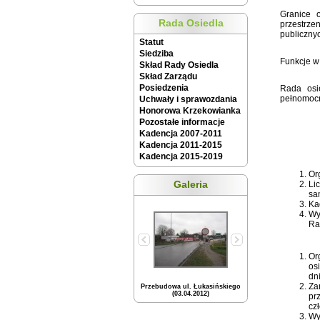
Granice 
Rada Osiedla
przestrz
publiczny
Statut
Siedziba
Funkcje w
Skład Rady Osiedla
Skład Zarządu
Posiedzenia
Rada osi
pełnomocn
Uchwały i sprawozdania
Honorowa Krzekowianka
Pozostałe informacje
Kadencja 2007-2011
Kadencja 2011-2015
Kadencja 2015-2019
Or
Galeria
Li
sa
Ka
Wy
Ra
Or
os
dn
Za
Przebudowa ul. Łukasińskiego
(03.04.2012)
pr
cz
Wy