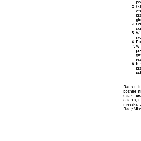
po
Od
wn
pr
gł
Od
os
W 
ra
Do
W 
pr
gł
re
Ni
pr
uc
Rada osie
później 
działalno
osiedla, 
mieszkańc
Radę Mias