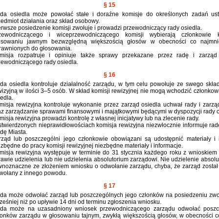
§ 15
da osiedla może powołać stałe i doraźne komisje do określonych zadań ust
zedmiot działania oraz skład osobowy.
erwsze posiedzenie komisji zwołuje i prowadzi przewodniczący rady osiedla.
zewodniczącego i wiceprzewodniczącego komisji wybierają członkowie 
osowaniu jawnym bezwzględną większością głosów w obecności co najmni
rawnionych do głosowania.
misja rozpatruje i opiniuje także sprawy przekazane przez radę i zarząd 
zewodniczącego rady osiedla.
§ 16
da osiedla kontroluje działalność zarządu, w tym celu powołuje ze swego skła
wizyjną w ilości 3–5 osób. W skład komisji rewizyjnej nie mogą wchodzić członkow
iedla.
misja rewizyjna kontroluje wykonanie przez zarząd osiedla uchwał rady i zarzą
az zarządzanie sprawami finansowymi i majątkowymi będącymi w dyspozycji rady o
misja rewizyjna prowadzi kontrolę z własnej inicjatywy lub na zlecenie rady.
stwierdzonych nieprawidłowościach komisja rewizyjna niezwłocznie informuje radę
dę Miasta.
rząd lub poszczególni jego członkowie obowiązani są udostępnić materiały i 
ezbędne do pracy komisji rewizyjnej niezbędne materiały i informacje.
misja rewizyjna występuje w terminie do 31 stycznia każdego roku z wnioskiem
rawie udzielenia lub nie udzielenia absolutorium zarządowi. Nie udzielenie absolu
wnoznaczne ze złożeniem wniosku o odwołanie zarządu, chyba, że zarząd został
wołany z innego powodu.
§ 17
da może odwołać zarząd lub poszczególnych jego członków na posiedzeniu zw
ześniej niż po upływie 14 dni od terminu zgłoszenia wniosku.
da może na uzasadniony wniosek przewodniczącego zarządu odwołać poszc
łonków zarządu w głosowaniu tajnym, zwykłą większością głosów, w obecności c