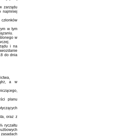
ów zarządu
 najmniej
i członków
owym w tym
iązaniu.
eślonego w
wczej.
ządu i na
rawozdanie
18 do dnia
ictwa,
ątrz, a w
niczącego,
ści planu
otyczących
ta, oraz z
% ryczałtu
służbowych
 zasadach