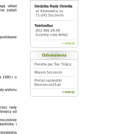
agę układ
Siedziba Rady Osiedla
nia zadań
ul. Klonowica 1a
71-241 Szczecin
Telefon/fax
(91) 486-28-09
(czynny całą dobę)
podstawie
» więcej
Odniesienia
Parafia pw. Św. Trójcy
Miasto Szczecin
 1990 r. o
Portal sąsiedzki
Bezrzecze24.pl
daty wyboru
» więcej
rzez radę
iesięcy od
dnocześnie
karbnika i
zwzględną