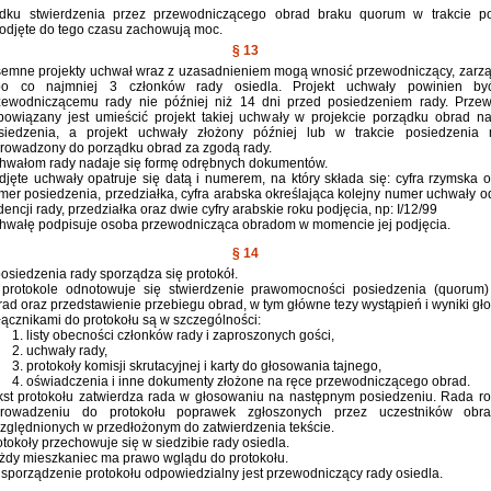
dku stwierdzenia przez przewodniczącego obrad braku quorum w trakcie po
odjęte do tego czasu zachowują moc.
§ 13
semne projekty uchwał wraz z uzasadnieniem mogą wnosić przewodniczący, zarzą
bo co najmniej 3 członków rady osiedla. Projekt uchwały powinien by
zewodniczącemu rady nie później niż 14 dni przed posiedzeniem rady. Prze
bowiązany jest umieścić projekt takiej uchwały w projekcie porządku obrad na
siedzenia, a projekt uchwały złożony później lub w trakcie posiedzenia
rowadzony do porządku obrad za zgodą rady.
hwałom rady nadaje się formę odrębnych dokumentów.
djęte uchwały opatruje się datą i numerem, na który składa się: cyfra rzymska o
mer posiedzenia, przedziałka, cyfra arabska określająca kolejny numer uchwały o
encji rady, przedziałka oraz dwie cyfry arabskie roku podjęcia, np: I/12/99
hwałę podpisuje osoba przewodnicząca obradom w momencie jej podjęcia.
§ 14
posiedzenia rady sporządza się protokół.
protokole odnotowuje się stwierdzenie prawomocności posiedzenia (quorum)
rad oraz przedstawienie przebiegu obrad, w tym główne tezy wystąpień i wyniki gł
łącznikami do protokołu są w szczególności:
listy obecności członków rady i zaproszonych gości,
uchwały rady,
protokoły komisji skrutacyjnej i karty do głosowania tajnego,
oświadczenia i inne dokumenty złożone na ręce przewodniczącego obrad.
kst protokołu zatwierdza rada w głosowaniu na następnym posiedzeniu. Rada ro
rowadzeniu do protokołu poprawek zgłoszonych przez uczestników obr
zględnionych w przedłożonym do zatwierdzenia tekście.
otokoły przechowuje się w siedzibie rady osiedla.
żdy mieszkaniec ma prawo wglądu do protokołu.
 sporządzenie protokołu odpowiedzialny jest przewodniczący rady osiedla.