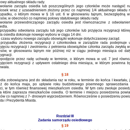
łowy aktualnego składu rady.
wołanie zarządu osiedla lub poszczególnych jego członków może nastąpić n
iosek wraz z uzasadnieniem złożony przez co najmniej 1/4 aktualnego składu 
zypadku, o którym mowa w § 16 ust. 6 w głosowaniu tajnym, bezwzględną wi
osów, w obecności co najmniej połowy statutowego składu rady.
wołanie przewodniczącego zarządu osiedla jest równoznaczne z odwołanie
iedla.
przypadku odwołania zarządu lub jego członków lub przyjęcia rezygnacji które
da osiedla dokonuje nowego wyboru w ciągu 14 dni.
 czasu wyboru nowego zarządu obowiązki wykonuje dotychczasowy zarząd.
przypadku złożenia rezygnacji z członkostwa w zarządzie rada podejmuje 
zyjęciu rezygnacji i zwolnieniu z pełnienia obowiązków członka zarządu zwykłą w
osów, w głosowaniu tajnym nie później niż w ciągu jednego miesiąca od dat
zygnacji.
epodjęcie przez radę uchwały w terminie, o którym mowa w ust. 7 jest równ
zyjęciem rezygnacji z upływem ostatniego dnia miesiąca, w którym powinna b
hwała.
§ 18
dla zobowiązana jest do składania raz w roku, w terminie do końca I kwartału, 
niż do końca maja, po upływie roku budżetowego pisemnego sprawozdania 
ści, w tym również finansowej mieszkańcom osiedla. W tym celu zwołuje posied
na które zaprasza mieszkańców osiedla. O terminie i miejscu posiedzenia powi
ów co najmniej z 7- dniowym wyprzedzeniem. Równocześnie o posiedzeniu powi
ta i Prezydenta Miasta.
Rozdział III
Zadania samorządu osiedlowego
§ 19