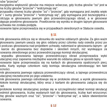
osów "przeciw".
zwzględna większość głosów ma miejsce wówczas, gdy liczba głosów "za" jest w
ma liczby głosów "przeciw" i "wstrzymuję się".
przypadku równej liczby głosów "za" i "przeciw", gdy wymagana jest zwykła więk
za" i sumy głosów "przeciw" i "wstrzymuję się", gdy wymagana jest bezwzględna 
zstrzyga w głosowaniu jawnym głos przewodniczącego obrad, a w głosowan
stępuje powtórne głosowanie. Powtórzenie się wyniku w drugim tajnym głosowani
 uchwała nie została podjęta.
osowanie tajne przeprowadza się w przypadkach określonych w Statucie osiedla.
§ 11
nik głosowania oblicza się w stosunku do ważnie oddanych głosów. Za głos waż
głosowaniu jawnym uważa się głos oddany przez członka rady osiedla przez po
ki podczas głosowania nad projektem uchwały, natomiast w głosowaniu tajnym - g
 karcie do głosowania bez dopisków i skreśleń innych, niż wynikające z
osowania określonego przez przewodniczącego komisji skrutacyjnej.
wypadku głosowania tajnego przewodniczący obrad przeprowadza wybó
rutacyjnej oraz zapewnia niezbędne warunki do oddania głosu w sposób tajny.
osowanie tajne przeprowadza się na kartach do głosowania opatrzonych piec
iedla. Karty wydaje członkom rady komisja skrutacyjna odnotowując ten fakt
ecności.
nik głosowania jawnego ogłasza przewodniczący obrad, a tajnego przewodniczą
rutacyjnej niezwłocznie po jego ustaleniu.
nik głosowania jawnego odnotowuje się w protokole obrad, a wynik głosowania
otokole komisji skrutacyjnej, który wraz z kartami do głosowania załącza się do
rad.
protokole komisji skrutacyjnej podaje się w szczególności skład komisji skrutacyj
zedmiot głosowania, liczbę wydanych kart do głosowania, liczbę kart wrzuconyc
czbę głosów ważnych oraz "za", "przeciw" i "wstrzymał się", a także stwierdzeni
osowania.
§ 12