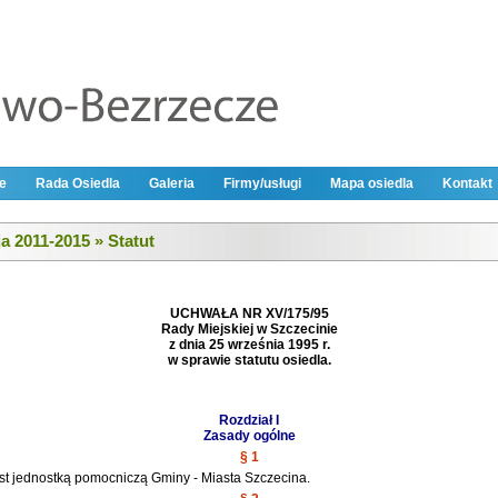
e
Rada Osiedla
Galeria
Firmy/usługi
Mapa osiedla
Kontakt
a 2011-2015 » Statut
UCHWAŁA NR XV/175/95
Rady Miejskiej w Szczecinie
z dnia 25 września 1995 r.
w sprawie statutu osiedla.
Rozdział I
Zasady ogólne
§ 1
est jednostką pomocniczą Gminy - Miasta Szczecina.