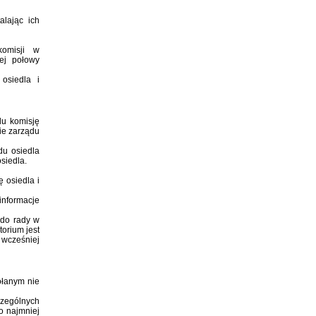
alając ich
komisji w
ej połowy
osiedla i
du komisję
ie zarządu
du osiedla
siedla.
 osiedla i
informacje
 do rady w
torium jest
 wcześniej
ołanym nie
zególnych
o najmniej