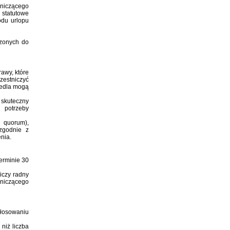
dniczącego
 statutowe
odu urlopu
czonych do
awy, które
zestniczyć
iedla mogą
 skuteczny
 potrzeby
quorum),
zgodnie z
nia.
erminie 30
iczy radny
dniczącego
łosowaniu
niż liczba