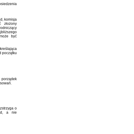
siedzenia
d, komisja
ć złożony
wodniczący
jbliższego
 może być
kreślająca
d początku
 porządek
osowań.
zstrzyga o
ad, a nie