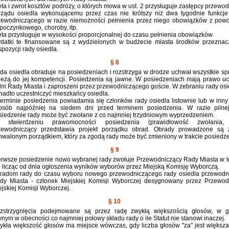
eta i zwrot kosztów podróży, o których mowa w ust. 2 przysługuje zastępcy przewo
rządu osiedla wykonującemu przez czas nie krótszy niż dwa tygodnie funkcje
zewodniczącego w razie niemożności pełnienia przez niego obowiązków z pow
poczynkowego, choroby, itp.
eta przysługuje w wysokości proporcjonalnej do czasu pełnienia obowiązków.
datki te finansowane są z wydzielonych w budżecie miasta środków przezna
spozycji rady osiedla.
§ 8
da osiedla obraduje na posiedzeniach i rozstrzyga w drodze uchwał wszystkie spr
leżą do jej kompetencji. Posiedzenia są jawne. W posiedzeniach mają prawo uc
dni Rady Miasta i zaproszeni przez przewodniczącego goście. W zebraniu rady os
nadto uczestniczyć mieszkańcy osiedla.
terminie posiedzenia powiadamia się członków rady osiedla listownie lub w inny
osób najpóźniej na siedem dni przed terminem posiedzenia. W razie pilnej
siedzenie rady może być zwołane z co najmniej trzydniowym wyprzedzeniem.
 stwierdzeniu prawomocności posiedzenia (prawidłowość zwołania, 
zewodniczący przedstawia projekt porządku obrad. Obrady prowadzone są 
hwalonym porządkiem, który za zgodą rady może być zmieniony w trakcie posiedze
§ 9
erwsze posiedzenie nowo wybranej rady zwołuje Przewodniczący Rady Miasta w t
i licząc od dnia ogłoszenia wyników wyborów przez Miejską Komisję Wyborczą.
radom rady do czasu wyboru nowego przewodniczącego rady osiedla przewodn
dy Miasta - członek Miejskiej Komisji Wyborczej desygnowany przez Przewo
ejskiej Komisji Wyborczej.
§ 10
zstrzygnięcia podejmowane są przez radę zwykłą większością głosów, w g
wnym w obecności co najmniej połowy składu rady o ile Statut nie stanowi inaczej.
ykła większość głosów ma miejsce wówczas, gdy liczba głosów "za" jest większa 