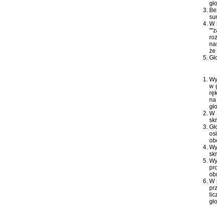
gł
Be
su
W 
""
ro
na
że
Gł
Wy
w 
rę
na
gł
W 
sk
Gł
os
ob
Wy
sk
Wy
pr
ob
W 
pr
li
gł