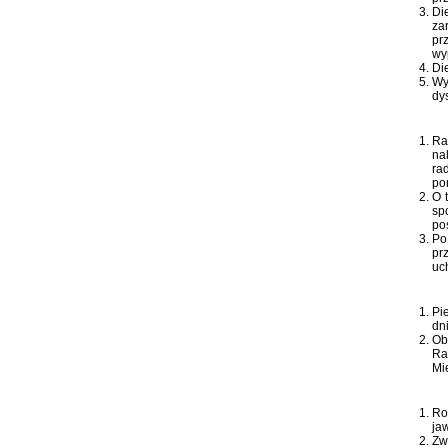
Di
za
pr
wy
Di
Wy
dy
Ra
na
ra
po
O 
sp
po
Po
pr
uc
Pi
dn
Ob
Ra
Mi
Ro
ja
Zw