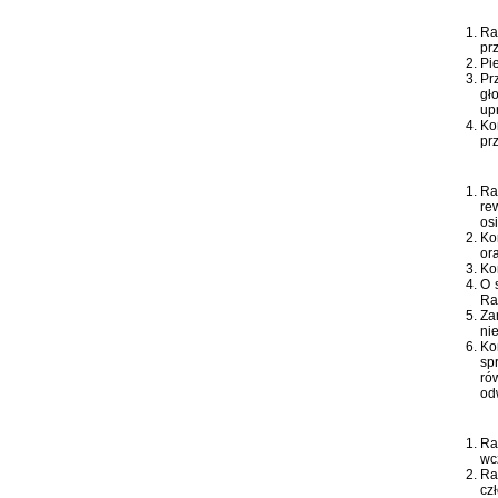
Ra
pr
Pi
Pr
gł
up
Ko
pr
Ra
re
os
Ko
or
Ko
O 
Ra
Za
ni
Ko
sp
ró
od
Ra
wc
Ra
cz