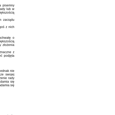
a pisemny
rady lub w
ększością
m zarządu
goś z nich
uchwałę o
iększością
y złożenia
oznaczne z
yć podjęta
jednak nie
ze swojej
zenie rady
adamia się
adamia się