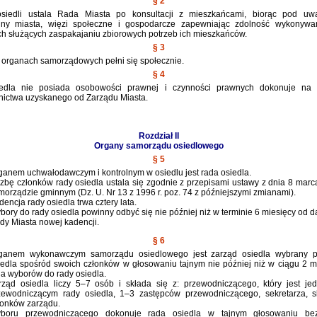
§ 2
osiedli ustala Rada Miasta po konsultacji z mieszkańcami, biorąc pod uw
enny miasta, więzi społeczne i gospodarcze zapewniając zdolność wykonywa
ch służących zaspakajaniu zbiorowych potrzeb ich mieszkańców.
§ 3
 organach samorządowych pełni się społecznie.
§ 4
edla nie posiada osobowości prawnej i czynności prawnych dokonuje na 
ictwa uzyskanego od Zarządu Miasta.
Rozdział II
Organy samorządu osiedlowego
§ 5
ganem uchwałodawczym i kontrolnym w osiedlu jest rada osiedla.
czbę członków rady osiedla ustala się zgodnie z przepisami ustawy z dnia 8 marca
morządzie gminnym (Dz. U. Nr 13 z 1996 r. poz. 74 z późniejszymi zmianami).
dencja rady osiedla trwa cztery lata.
bory do rady osiedla powinny odbyć się nie później niż w terminie 6 miesięcy od 
dy Miasta nowej kadencji.
§ 6
ganem wykonawczym samorządu osiedlowego jest zarząd osiedla wybrany p
iedla spośród swoich członków w głosowaniu tajnym nie później niż w ciągu 2 m
ia wyborów do rady osiedla.
rząd osiedla liczy 5–7 osób i składa się z: przewodniczącego, który jest je
zewodniczącym rady osiedla, 1–3 zastępców przewodniczącego, sekretarza, s
łonków zarządu.
boru przewodniczącego dokonuje rada osiedla w tajnym głosowaniu be