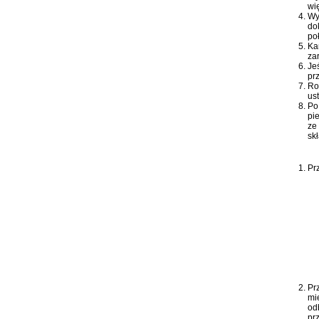
wi
Wy
do
po
Ka
za
Je
pr
Ro
us
Po
pi
ze
sk
Pr
Pr
mi
od
pr