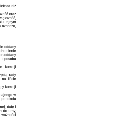
iększa niż
szość oraz
większość,
iu tajnym
u oznacza,
nie oddany
dniesienie
łos oddany
e sposobu
r komisji
zęcią rady
 na liście
cy komisji
 tajnego w
 protokołu
nej, datę i
h do urny,
e ważności