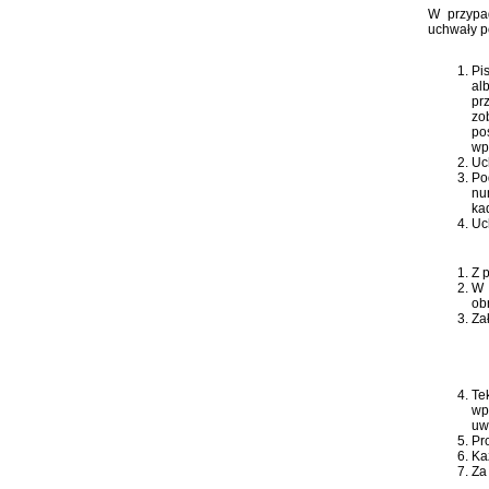
W przypa
uchwały p
Pi
al
pr
zo
po
wp
Uc
Po
nu
kad
Uc
Z 
W 
ob
Za
Te
wp
uw
Pr
Ka
Za